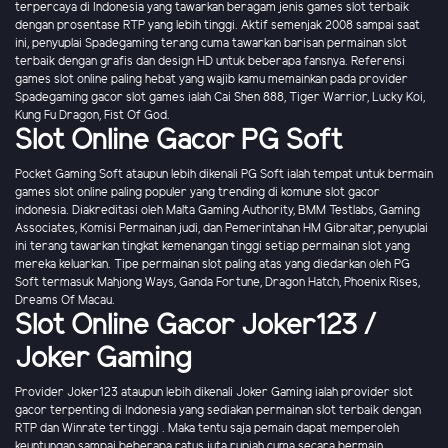
terpercaya di Indonesia yang tawarkan beragam jenis games slot terbaik
dengan prosentase RTP yang lebih tinggi. Aktif semenjak 2008 sampai saat
ini, penyuplai Spadegaming terang cuma tawarkan barisan permainan slot
terbaik dengan grafis dan design HD untuk beberapa fansnya. Referensi
games slot online paling hebat yang wajib kamu memainkan pada provider
Spadegaming gacor slot games ialah Cai Shen 888, Tiger Warrior, Lucky Koi,
Kung Fu Dragon, Fist Of God.
Slot Online Gacor PG Soft
Pocket Gaming Soft ataupun lebih dikenali PG Soft ialah tempat untuk bermain
games slot online paling populer yang trending di komune slot gacor
indonesia. Diakreditasi oleh Malta Gaming Authority, BMM Testlabs, Gaming
Associates, Komisi Permainan judi, dan Pemerintahan HM Gibraltar, penyuplai
ini terang tawarkan tingkat kemenangan tinggi setiap permainan slot yang
mereka keluarkan. Tipe permainan slot paling atas yang diedarkan oleh PG
Soft termasuk Mahjong Ways, Ganda Fortune, Dragon Hatch, Phoenix Rises,
Dreams Of Macau.
Slot Online Gacor Joker123 /
Joker Gaming
Provider Joker123 ataupun lebih dikenali Joker Gaming ialah provider slot
gacor terpenting di Indonesia yang sediakan permainan slot terbaik dengan
RTP dan Winrate tertinggi . Maka tentu saja pemain dapat memperoleh
keuntungan sampai beberapa ratus juta rupiah cuma secara bermain