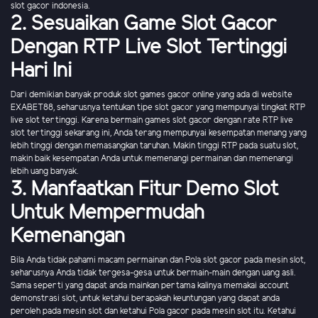
slot gacor indonesia.
2. Sesuaikan Game Slot Gacor
Dengan RTP Live Slot Tertinggi
Hari Ini
Dari demikian banyak produk slot games gacor online yang ada di website
EXABET88, seharusnya tentukan tipe slot gacor yang mempunyai tingkat RTP
live slot tertinggi. Karena bermain games slot gacor dengan rate RTP live
slot tertinggi sekarang ini, Anda terang mempunyai kesempatan menang yang
lebih tinggi dengan memasangkan taruhan. Makin tinggi RTP pada suatu slot,
makin baik kesempatan Anda untuk memenangi permainan dan memenangi
lebih uang banyak.
3. Manfaatkan Fitur Demo Slot
Untuk Mempermudah
Kemenangan
Bila Anda tidak pahami macam permainan dan Pola slot gacor pada mesin slot,
seharusnya Anda tidak tergesa-gesa untuk bermain-main dengan uang asli.
Sama seperti yang dapat anda mainkan pertama kalinya memakai account
demonstrasi slot, untuk ketahui berapakah keuntungan yang dapat anda
peroleh pada mesin slot dan ketahui Pola gacor pada mesin slot itu. Ketahui