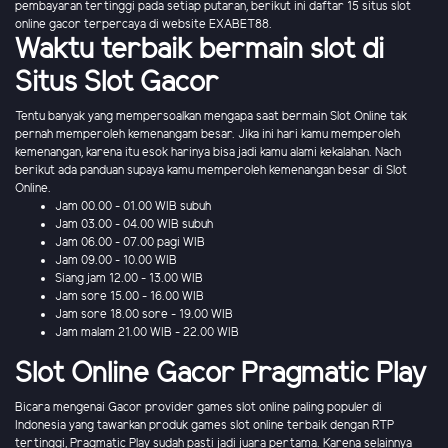
pembayaran tertinggi pada setiap putaran, berikut ini daftar 15 situs slot
online gacor terpercaya di website EXABET88.
Waktu terbaik bermain slot di
Situs Slot Gacor
Tentu banyak yang mempersoalkan mengapa saat bermain Slot Online tak
pernah memperoleh kemenangam besar. Jika ini hari kamu memperoleh
kemenangan, karena itu esok harinya bisa jadi kamu alami kekalahan. Nach
berikut ada panduan supaya kamu memperoleh kemenangan besar di Slot
Online.
Jam 00.00 - 01.00 WIB subuh
Jam 03.00 - 04.00 WIB subuh
Jam 06.00 - 07.00 pagi WIB
Jam 09.00 - 10.00 WIB
Siang jam 12.00 - 13.00 WIB
Jam sore 15.00 - 16.00 WIB
Jam sore 18.00 sore - 19.00 WIB
Jam malam 21.00 WIB - 22.00 WIB
Slot Online Gacor Pragmatic Play
Bicara mengenai Gacor provider games slot online paling populer di
Indonesia yang tawarkan produk games slot online terbaik dengan RTP
tertinggi, Pragmatic Play sudah pasti jadi juara pertama. Karena selainnya