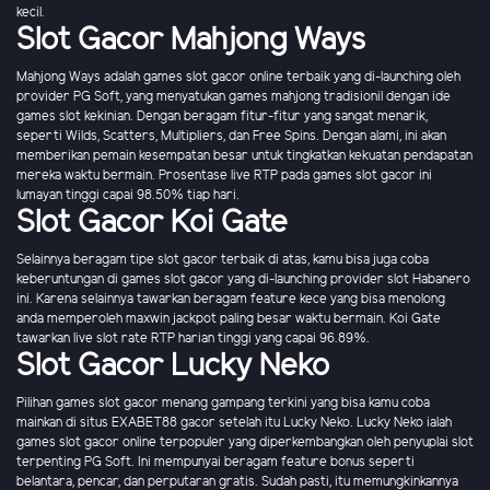
kecil.
Slot Gacor Mahjong Ways
Mahjong Ways adalah games slot gacor online terbaik yang di-launching oleh
provider PG Soft, yang menyatukan games mahjong tradisionil dengan ide
games slot kekinian. Dengan beragam fitur-fitur yang sangat menarik,
seperti Wilds, Scatters, Multipliers, dan Free Spins. Dengan alami, ini akan
memberikan pemain kesempatan besar untuk tingkatkan kekuatan pendapatan
mereka waktu bermain. Prosentase live RTP pada games slot gacor ini
lumayan tinggi capai 98.50% tiap hari.
Slot Gacor Koi Gate
Selainnya beragam tipe slot gacor terbaik di atas, kamu bisa juga coba
keberuntungan di games slot gacor yang di-launching provider slot Habanero
ini. Karena selainnya tawarkan beragam feature kece yang bisa menolong
anda memperoleh maxwin jackpot paling besar waktu bermain. Koi Gate
tawarkan live slot rate RTP harian tinggi yang capai 96.89%.
Slot Gacor Lucky Neko
Pilihan games slot gacor menang gampang terkini yang bisa kamu coba
mainkan di situs EXABET88 gacor setelah itu Lucky Neko. Lucky Neko ialah
games slot gacor online terpopuler yang diperkembangkan oleh penyuplai slot
terpenting PG Soft. Ini mempunyai beragam feature bonus seperti
belantara, pencar, dan perputaran gratis. Sudah pasti, itu memungkinkannya