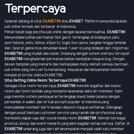
Terpercaya
Selamat datang di situs
EXABET88
atau
EXABET
. Platform penyedia layanan
judi online terbaik dan terbesar di Indonesia.
Pilihan tepat bagi pecinta judi online dengan layanan berkualitas.
EXABET88
Menyediakan pilihan permainan Slot gacor terlengkap di bidangnya yaitu
sportsbook, slots, Idnlive, eSports, togel, live casino, tangkas hingga tembak
ikan. Seluruh game bisa dimainkan lewat 1 user id yang didapat dari registrasi
EXABET88
yang mudah dan cepat. Didukung dengan sistem enkripsi tercepat
EXABET88
menghadirkan permainan bebas hambatan maupun bug. Dengan
desain tampilan yang menarik dan memanjakan mata, nikmati sensasi bermain
judi online yang seru serta menantang. Kepuasan dan kenyamanan member
menjadi prioritas utama EXABET88.
Situs Betting Online Resmi Terpercaya EXABET88
Sebagai situs resmi terpercaya,
EXABET88
memiliki legalitas dan lisensi
resmi dari bmm testlab yang menjamin keamanan data diri member. Kami
juga memiliki sistem pembayaran terlengkap lewat bekerjasama dengan
perbankan, e wallet, dan virtual account populer di Indonesia yang
memudahkan member bertransaksi deposit maupun withdraw. Dilengkapi
dengan pusat bantuan customer service yang ramah dan profesional siap
membantu kapan saja dari sosial media resmi
EXABET88
. Nikmati berbagai
promosi, bonus dan event menarik yang kami bagikan setiap harinya. Daftar di
EXABET88
sekarang juga dan raih kesempatan menjadi salah satu member