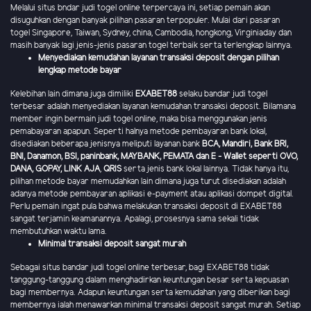
Melalui situs bndar judi togel online terpercaya ini, setiap pemain akan
disuguhkan dengan banyak pilihan pasaran terpopuler. Mulai dari pasaran
togel Singapore, Taiwan, Sydney, china, Cambodia, hongkong, Virginiaday dan
masih banyak lagi jenis-jenis pasaran togel terbaik serta terlengkap lainnya.
Menyediakan kemudahan layanan transaksi deposit dengan pilihan
lengkap metode bayar
Kelebihan lain dimana juga dimiliki
EXABET88
selaku bandar judi togel
terbesar adalah menyediakan layanan kemudahan transaksi deposit. Bilamana
member ingin bermain judi togel online, maka bisa menggunakan jenis
pemabayaran apapun. Seperti halnya metode pembayaran bank lokal,
disediakan beberapa jenisnya meliputi layanan bank
BCA, Mandiri, Bank BRI,
BNI, Danamon, BSI, paninbank, MAYBANK, PEMATA dan E - Wallet seperti OVO,
DANA, GOPAY, LINK AJA
,
QRIS
serta jenis bank lokal lainnya. Tidak hanya itu,
pilihan metode bayar memudahkan lain dimana juga turut disediakan adalah
adanya metode pembayaran aplikasi e-payment atau aplikasi dompet digital.
Perlu pemain ingat pula bahwa melakukan transaksi deposit di EXABET88
sangat terjamin keamanannya. Apalagi, prosesnya sama sekali tidak
membutuhkan waktu lama.
Minimal transaksi deposit sangat murah
Sebagai situs bandar judi togel online terbesar, bagi EXABET88 tidak
tanggung-tanggung dalam menghadirkan keuntungan besar serta kepuasan
bagi membernya. Adapun keuntungan serta kemudahan yang diberikan bagi
membernya ialah menawarkan minimal transaksi deposit sangat murah. Setiap