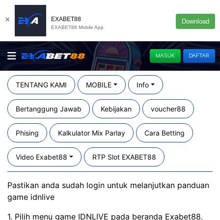
×
EXABET88
Download
EXABET88 Mobile App
MASUK
DAFTAR
TENTANG KAMI
MOBILE
Info
Bertanggung Jawab
Kebijakan
voucher88
Phising
Kalkulator Mix Parlay
Cara Betting
Video Exabet88
RTP Slot EXABET88
Pastikan anda sudah login untuk melanjutkan panduan
game idnlive
1. Pilih menu game IDNLIVE pada beranda Exabet88.