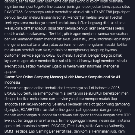
deposit, serta masukkan username dan password di kolom login bilamana
ingin bermain judi togel online ataupun jenis game perjudian lainnya pada situs
EXABET88. Sebenarnya, untuk mendaftar akun di situs EXABET88 juga dapat
penjudi lakukan melalui layanan livechat. Mendaftar melalui layanan livechat
tentunya sama mudahnya seperti melakukan daftar langsung di situs utama.
Melalu cara daftar apapun, dipastikan semua penjudi akan senantiasa selalu
mudah untuk melakukannya. Terlebih, pihak agen menjamin semua kemudahan
berikut keamanan dalam mendaftar akun. Selain itu, untuk informasi lebih lanjut
mengenai pendaftaran akun, atau bahkan member mengalami masalah ketika
melakukan pendaftaran akun, maka bisa menghubungi langsung layanan
customer service agen EXABET88 melalui livechat. Dengan begitu, pihak
layanan cs agen akan memberikan solusi kemudahannya bagi member. Melalui
livechat pula, setiap member juga bisa menanyakan informasi mengenai
apapun.
Gacor Slot Online Gampang Menang Mudah Maxwin Sempaksional No #1
Indonesia
Karena slot gacor online terbaik dan terpercaya no.1 di Indonesia 2023,
EXABET88 tentu saja mempunyai misi serta visi selalu untuk bereksperimen
dengan berikan mekanisme dan service yang bisa mempermudah tiap
anggota saat lakukan betting. Selainnya sediakan link slot gacor yang gampang
dijangkau, EXABET88 situs slot online gacor paling populer dan gampang
meraih kemenangan di Indonesia sediakan slot gacor terbaik dengan rate RTP
live slot tertinggi sehari-harinya. Ini menggenggam lisensi resmi dari instansi
games internasional seperti PAGCOR, iTech Labs, Malta Gaming Authority,
BMM Testlabs, Lab Gaming Bersertifikasi, dan Komisi Permainan judi. Kami