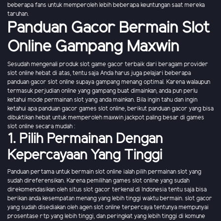
beberapa fans untuk memperoleh lebih beberapa keuntungan saat mereka
taruhan.
Panduan Gacor Bermain Slot
Online Gampang Maxwin
Sesudah mengenali produk slot game gacor terbaik dari beragam provider
slot online hebat di atas, tentu saja Anda harus juga pelajari beberapa
panduan gacor slot online supaya gampang menang optimal. Karena walaupun
termasuk perjudian online yang gampang buat dimainkan, anda pun perlu
ketahui mode permainan slot yang anda mainkan. Bila ingin tahu dan ingin
ketahui apa panduan gacor games slot online, berikut panduan gacor yang bisa
dibuktikan hebat untuk memperoleh maxwin jackpot paling besar di games
slot online secara mudah :
1. Pilih Permainan Dengan
Kepercayaan Yang Tinggi
Panduan pertama untuk bermain slot online ialah pilih permainan slot yang
sudah direferensikan. Karena pemilihan games slot online yang sudah
direkomendasikan oleh situs slot gacor terkenal di Indonesia tentu saja bisa
berikan anda kesempatan menang yang lebih tinggi waktu bermain. slot gacor
yang sudah disediakan oleh agen slot online terpercaya tentunya mempunyai
prosentase rtp yang lebih tinggi, dan peringkat yang lebih tinggi di komune