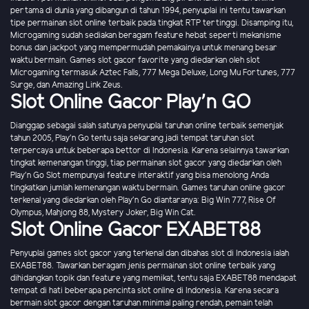
pertama di dunia yang dibangun di tahun 1994, penyuplai ini tentu tawarkan
tipe permainan slot online terbaik pada tingkat RTP tertinggi. Disamping itu,
Microgaming sudah sediakan beragam feature hebat seperti mekanisme
bonus dan jackpot yang mempermudah pemakainya untuk menang besar
waktu bermain. Games slot gacor favorite yang diedarkan oleh slot
Microgaming termasuk Aztec Falls, 777 Mega Deluxe, Long Mu Fortunes, 777
Surge, dan Amazing Link Zeus.
Slot Online Gacor Play'n GO
Dianggap sebagai salah satunya penyuplai taruhan online terbaik semenjak
tahun 2005, Play'n Go tentu saja sekarang jadi tempat taruhan slot
terpercaya untuk beberapa bettor di Indonesia. Karena selainnya tawarkan
tingkat kemenangan tinggi, tiap permainan slot gacor yang diedarkan oleh
Play'n Go Slot mempunyai feature interaktif yang bisa menolong Anda
tingkatkan jumlah kemenangan waktu bermain. Games taruhan online gacor
terkenal yang diedarkan oleh Play'n Go diantaranya: Big Win 777, Rise Of
Olympus, Mahjong 88, Mystery Joker, Big Win Cat.
Slot Online Gacor EXABET88
Penyuplai games slot gacor yang terkenal dan dibahas slot di Indonesia ialah
EXABET88. Tawarkan beragam jenis permainan slot online terbaik yang
dihidangkan topik dan feature yang memikat, tentu saja EXABET88 mendapat
tempat di hati beberapa pencinta slot online di Indonesia. Karena secara
bermain slot gacor dengan taruhan minimal paling rendah, pemain telah