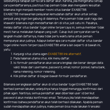
sebelumnya tahapan serta cara daftar akun. Karena, jika mengetahui setiap
cara pendaftarannya, pastinya tiap pemain tidak akan mengalami kesulitan
bilamana ingin menjadi member resmi situs bandar EXABET88.
EXABET88 menawarkan pelayanan kemudahan daftar akun untuk setiap
penjudi yang ingin bergabung di dalamnya. Para pemain tidak usah ragu dan
khawatir bilamana ingin mendaftarkan diri di situs judi satu ini. Pasalnya,
melalui daftar situs bandar togel online terpercaya ini, semua member tidak
mesti harus melakukan tahapan yang sulit. Cukup ikuti persyaratan serta
langkah mudah daftarnya, maka tidak perlu waktu lama untuk pemain
mempunyai akun judinya. Adapun beberapa cara mudah daftar situs bandar
togel online resmi terpercaya EXABET88 antara lain seperti di bawah ini,
yaitu:
Kunjungi situs utama agen
EXABET88 link alternatif
.
Pada halaman utama situs, klik menu daftar.
Isi formulir pendaftaran akun secara lengkap dan benar dengan data
valid. Mulai dari username, password, email, nomor ponsel, nama bank,
nama rekening, nomor rekening.
Klik pilihan daftar di bagian bawah formulir pendaftaran.
Bilamana serangkaian daftar akun di situs bandar togel EXABET88 telah
berhasil pemain lakukan, selanjutnya hanya tinggal menunggu konfirmasi dari
pihak agen. Nantinya, semua pendaftar akan diberikan user id berikut
password akun melalui konfirmasi email. Tentunya jika telah mendapatkan
konfirmasi bahwa pendaftaran akun telah berhasil dilakukan. Apabila pemain
sudah mendapatkan akun judinya, maka pemain bisa mulai lakukan transaksi