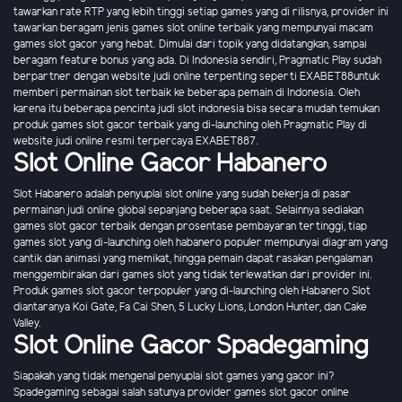
tawarkan rate RTP yang lebih tinggi setiap games yang di rilisnya, provider ini
tawarkan beragam jenis games slot online terbaik yang mempunyai macam
games slot gacor yang hebat. Dimulai dari topik yang didatangkan, sampai
beragam feature bonus yang ada. Di Indonesia sendiri, Pragmatic Play sudah
berpartner dengan website judi online terpenting seperti EXABET88untuk
memberi permainan slot terbaik ke beberapa pemain di Indonesia. Oleh
karena itu beberapa pencinta judi slot indonesia bisa secara mudah temukan
produk games slot gacor terbaik yang di-launching oleh Pragmatic Play di
website judi online resmi terpercaya EXABET887.
Slot Online Gacor Habanero
Slot Habanero adalah penyuplai slot online yang sudah bekerja di pasar
permainan judi online global sepanjang beberapa saat. Selainnya sediakan
games slot gacor terbaik dengan prosentase pembayaran tertinggi, tiap
games slot yang di-launching oleh habanero populer mempunyai diagram yang
cantik dan animasi yang memikat, hingga pemain dapat rasakan pengalaman
menggembirakan dari games slot yang tidak terlewatkan dari provider ini.
Produk games slot gacor terpopuler yang di-launching oleh Habanero Slot
diantaranya Koi Gate, Fa Cai Shen, 5 Lucky Lions, London Hunter, dan Cake
Valley.
Slot Online Gacor Spadegaming
Siapakah yang tidak mengenal penyuplai slot games yang gacor ini?
Spadegaming sebagai salah satunya provider games slot gacor online