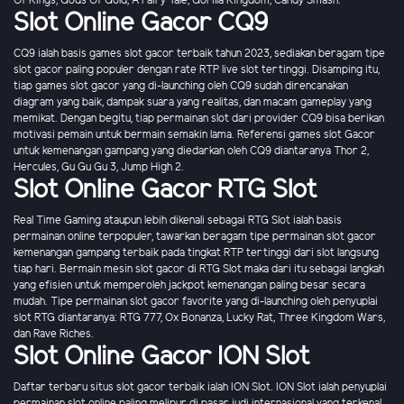
Of Kings, Gods Of Gold, A Fairy Tale, Gorilla Kingdom, Candy Smash.
Slot Online Gacor CQ9
CQ9 ialah basis games slot gacor terbaik tahun 2023, sediakan beragam tipe
slot gacor paling populer dengan rate RTP live slot tertinggi. Disamping itu,
tiap games slot gacor yang di-launching oleh CQ9 sudah direncanakan
diagram yang baik, dampak suara yang realitas, dan macam gameplay yang
memikat. Dengan begitu, tiap permainan slot dari provider CQ9 bisa berikan
motivasi pemain untuk bermain semakin lama. Referensi games slot Gacor
untuk kemenangan gampang yang diedarkan oleh CQ9 diantaranya Thor 2,
Hercules, Gu Gu Gu 3, Jump High 2.
Slot Online Gacor RTG Slot
Real Time Gaming ataupun lebih dikenali sebagai RTG Slot ialah basis
permainan online terpopuler, tawarkan beragam tipe permainan slot gacor
kemenangan gampang terbaik pada tingkat RTP tertinggi dari slot langsung
tiap hari. Bermain mesin slot gacor di RTG Slot maka dari itu sebagai langkah
yang efisien untuk memperoleh jackpot kemenangan paling besar secara
mudah. Tipe permainan slot gacor favorite yang di-launching oleh penyuplai
slot RTG diantaranya: RTG 777, Ox Bonanza, Lucky Rat, Three Kingdom Wars,
dan Rave Riches.
Slot Online Gacor ION Slot
Daftar terbaru situs slot gacor terbaik ialah ION Slot. ION Slot ialah penyuplai
permainan slot online paling melipur di pasar judi internasional yang terkenal