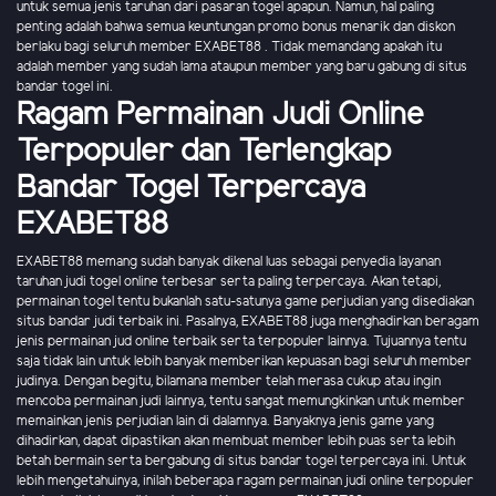
untuk semua jenis taruhan dari pasaran togel apapun. Namun, hal paling
penting adalah bahwa semua keuntungan promo bonus menarik dan diskon
berlaku bagi seluruh member EXABET88 . Tidak memandang apakah itu
adalah member yang sudah lama ataupun member yang baru gabung di situs
bandar togel ini.
Ragam Permainan Judi Online
Terpopuler dan Terlengkap
Bandar Togel Terpercaya
EXABET88
EXABET88 memang sudah banyak dikenal luas sebagai penyedia layanan
taruhan judi togel online terbesar serta paling terpercaya. Akan tetapi,
permainan togel tentu bukanlah satu-satunya game perjudian yang disediakan
situs bandar judi terbaik ini. Pasalnya, EXABET88 juga menghadirkan beragam
jenis permainan jud online terbaik serta terpopuler lainnya. Tujuannya tentu
saja tidak lain untuk lebih banyak memberikan kepuasan bagi seluruh member
judinya. Dengan begitu, bilamana member telah merasa cukup atau ingin
mencoba permainan judi lainnya, tentu sangat memungkinkan untuk member
memainkan jenis perjudian lain di dalamnya. Banyaknya jenis game yang
dihadirkan, dapat dipastikan akan membuat member lebih puas serta lebih
betah bermain serta bergabung di situs bandar togel terpercaya ini. Untuk
lebih mengetahuinya, inilah beberapa ragam permainan judi online terpopuler