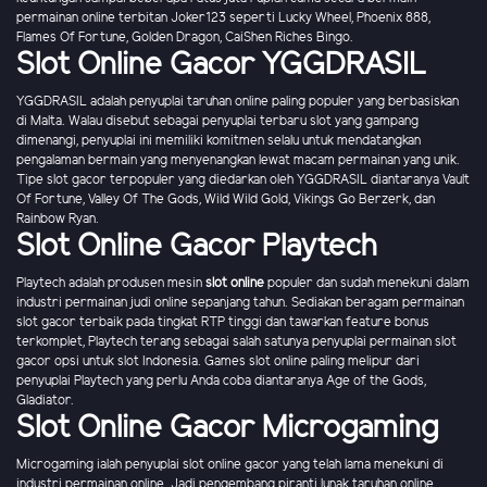
permainan online terbitan Joker123 seperti Lucky Wheel, Phoenix 888,
Flames Of Fortune, Golden Dragon, CaiShen Riches Bingo.
Slot Online Gacor YGGDRASIL
YGGDRASIL adalah penyuplai taruhan online paling populer yang berbasiskan
di Malta. Walau disebut sebagai penyuplai terbaru slot yang gampang
dimenangi, penyuplai ini memiliki komitmen selalu untuk mendatangkan
pengalaman bermain yang menyenangkan lewat macam permainan yang unik.
Tipe slot gacor terpopuler yang diedarkan oleh YGGDRASIL diantaranya Vault
Of Fortune, Valley Of The Gods, Wild Wild Gold, Vikings Go Berzerk, dan
Rainbow Ryan.
Slot Online Gacor Playtech
Playtech adalah produsen mesin
slot online
populer dan sudah menekuni dalam
industri permainan judi online sepanjang tahun. Sediakan beragam permainan
slot gacor terbaik pada tingkat RTP tinggi dan tawarkan feature bonus
terkomplet, Playtech terang sebagai salah satunya penyuplai permainan slot
gacor opsi untuk slot Indonesia. Games slot online paling melipur dari
penyuplai Playtech yang perlu Anda coba diantaranya Age of the Gods,
Gladiator.
Slot Online Gacor Microgaming
Microgaming ialah penyuplai slot online gacor yang telah lama menekuni di
industri permainan online. Jadi pengembang piranti lunak taruhan online